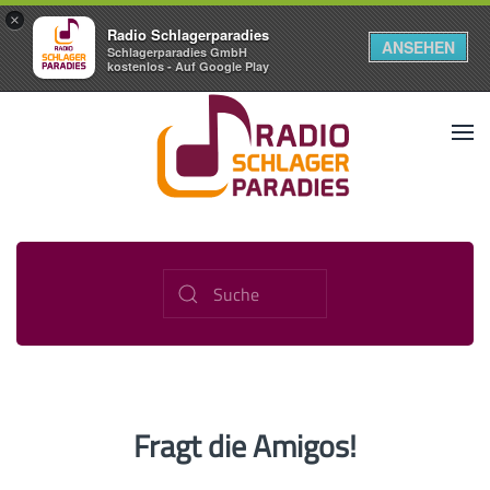
×
Radio Schlagerparadies
ANSEHEN
Schlagerparadies GmbH
kostenlos - Auf Google Play
Fragt die Amigos!