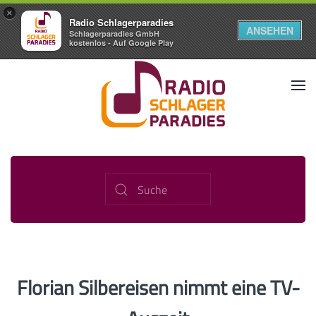
×
Radio Schlagerparadies
ANSEHEN
Schlagerparadies GmbH
kostenlos - Auf Google Play
Florian Silbereisen nimmt eine TV-