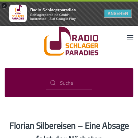
×
Radio Schlagerparadies
ANSEHEN
Schlagerparadies GmbH
kostenlos - Auf Google Play
Florian Silbereisen – Eine Absage