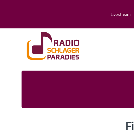
Livestream
F