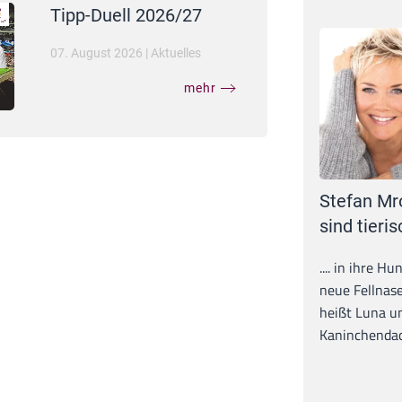
Tipp-Duell 2026/27
07. August 2026
|
Aktuelles
mehr
Stefan Mr
sind tieris
.... in ihre H
neue Fellnase
heißt Luna un
Kaninchendack