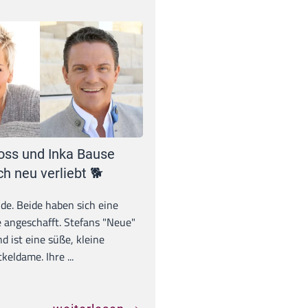
oss und Inka Bause
ch neu verliebt 🐕
unde. Beide haben sich eine
 angeschafft. Stefans "Neue"
d ist eine süße, kleine
eldame. Ihre ...