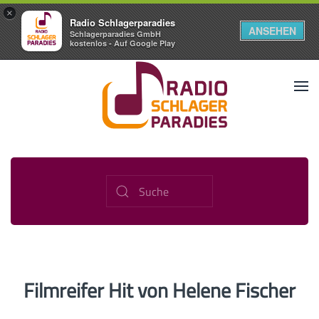
×
Radio Schlagerparadies
ANSEHEN
Schlagerparadies GmbH
kostenlos - Auf Google Play
Filmreifer Hit von Helene Fischer