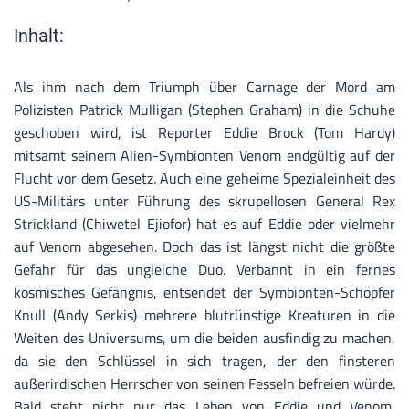
Inhalt:
Als ihm nach dem Triumph über Carnage der Mord am
Polizisten Patrick Mulligan (Stephen Graham) in die Schuhe
geschoben wird, ist Reporter Eddie Brock (Tom Hardy)
mitsamt seinem Alien-Symbionten Venom endgültig auf der
Flucht vor dem Gesetz. Auch eine geheime Spezialeinheit des
US-Militärs unter Führung des skrupellosen General Rex
Strickland (Chiwetel Ejiofor) hat es auf Eddie oder vielmehr
auf Venom abgesehen. Doch das ist längst nicht die größte
Gefahr für das ungleiche Duo. Verbannt in ein fernes
kosmisches Gefängnis, entsendet der Symbionten-Schöpfer
Knull (Andy Serkis) mehrere blutrünstige Kreaturen in die
Weiten des Universums, um die beiden ausfindig zu machen,
da sie den Schlüssel in sich tragen, der den finsteren
außerirdischen Herrscher von seinen Fesseln befreien würde.
Bald steht nicht nur das Leben von Eddie und Venom,