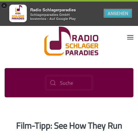
×
Radio Schlagerparadies
ANSEHEN
Schlagerparadies GmbH
kostenlos - Auf Google Play
Film-Tipp: See How They Run