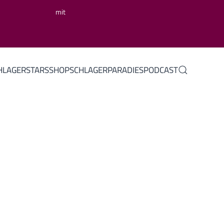
mit
HLAGERSTARS
SHOP
SCHLAGERPARADIES
PODCAST