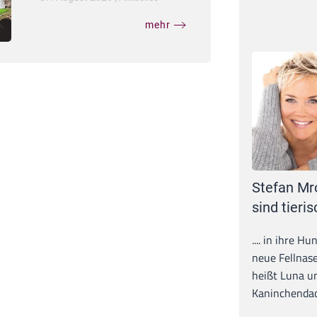
mehr
Stefan Mr
sind tieris
.... in ihre H
neue Fellnase
heißt Luna un
Kaninchendack