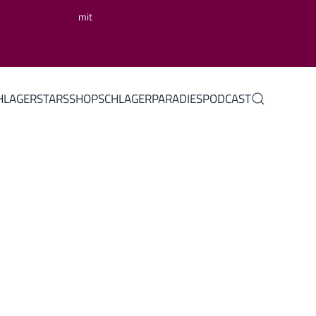
mit
HLAGERSTARS
SHOP
SCHLAGERPARADIES
PODCAST