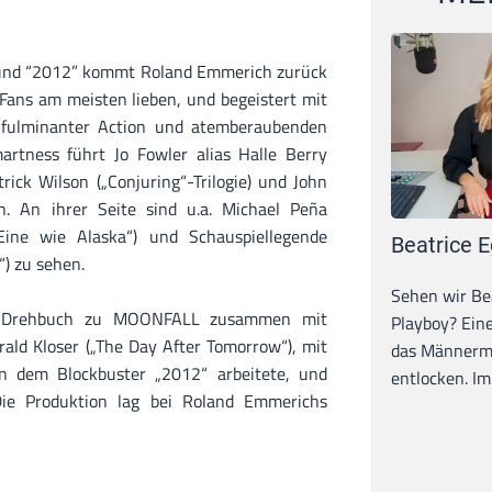
 und “2012” kommt Roland Emmerich zurück
 Fans am meisten lieben, und begeistert mit
, fulminanter Action und atemberaubenden
artness führt Jo Fowler alias Halle Berry
rick Wilson („Conjuring“-Trilogie) und John
n. An ihrer Seite sind u.a. Michael Peña
„Eine wie Alaska“) und Schauspiellegende
Beatrice E
) zu sehen.
Sehen wir Bea
s Drehbuch zu MOONFALL zusammen mit
Playboy? Ein
rald Kloser („The Day After Tomorrow“), mit
das Männerma
 dem Blockbuster „2012“ arbeitete, und
entlocken. Im 
 Die Produktion lag bei Roland Emmerichs