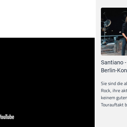
Santiano -
Berlin-Kon
Sie sind die 
Rock, ihre ak
keinem guten
Tourauftakt b