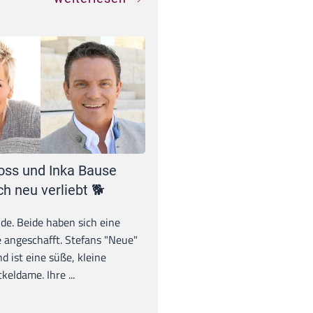
oss und Inka Bause
ch neu verliebt 🐕
unde. Beide haben sich eine
 angeschafft. Stefans "Neue"
d ist eine süße, kleine
eldame. Ihre ...