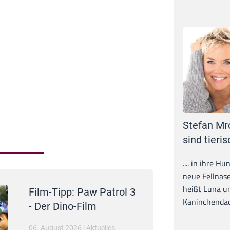
Stefan Mr
sind tieris
.... in ihre H
neue Fellnase
heißt Luna un
Film-Tipp: Paw Patrol 3
Kaninchendack
- Der Dino-Film
06. August 2026
|
Aktuelles