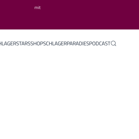
mit
HLAGERSTARS
SHOP
SCHLAGERPARADIES
PODCAST