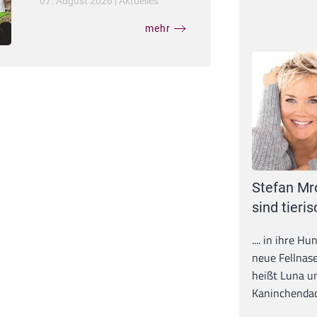
07. August 2026
|
Aktuelles
mehr
Stefan Mr
sind tieris
.... in ihre H
neue Fellnase
heißt Luna un
Kaninchendack