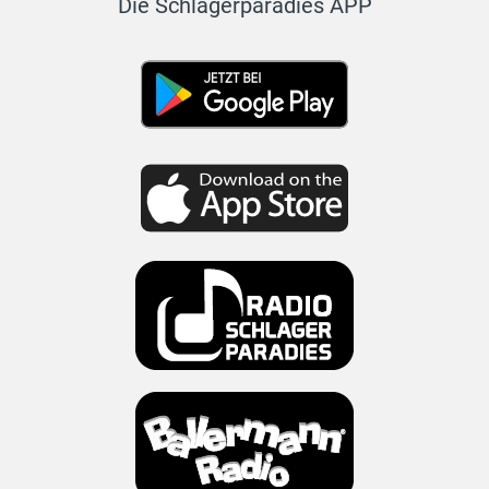
Die Schlagerparadies APP