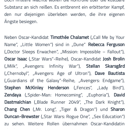
Substanz an sich reißen. Es entbrennt ein erbitterter Kampf,
den nur diejenigen überleben werden, die ihre eigenen
Ängste besiegen.
Neben Oscar-Kandidat
Timothée Chalamet
(„Call Me by Your
Name“, „Little Women“) sind in „Dune“
Rebecca Ferguson
(„Doctor Sleeps Erwachen“, „Mission: Impossible – Fallout“),
Oscar Isaac
(„Star Wars“-Reihe), Oscar-Kandidat
Josh Brolin
(„Milk“, „Avengers: Infinity War“),
Stellan Skarsgård
(„Chernobyl“, „Avengers: Age of Ultron“),
Dave Bautista
(„Guardians of the Galaxy“-Reihe, „Avengers: Endgame“),
Stephen McKinley Henderson
(„Fences“, „Lady Bird“),
Zendaya
(„Spider-Man: Homecoming“, „Euphoria“),
David
Dastmalchian
(„Blade Runner 2049“, „The Dark Knight“),
Chang Chen
(„Mr. Long“, „Tiger & Dragon“) und
Sharon
Duncan-Brewster
(„Star Wars: Rogue One“, „Sex Education“)
zu sehen. Weitere Rollen übernahmen Oscar-Kandidatin