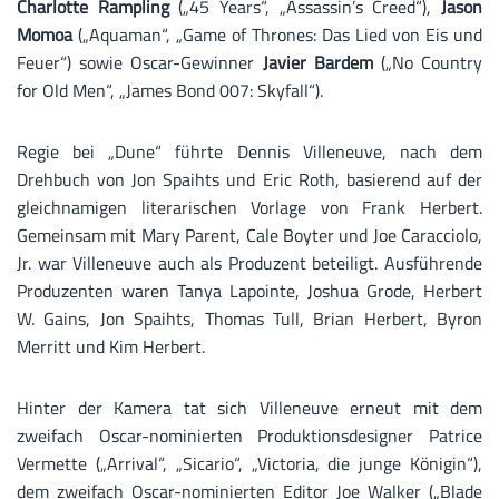
Charlotte Rampling
(„45 Years“, „Assassin’s Creed“),
Jason
Momoa
(„Aquaman“, „Game of Thrones: Das Lied von Eis und
Feuer“) sowie Oscar-Gewinner
Javier Bardem
(„No Country
for Old Men“, „James Bond 007: Skyfall“).
Regie bei „Dune“ führte Dennis Villeneuve, nach dem
Drehbuch von Jon Spaihts und Eric Roth, basierend auf der
gleichnamigen literarischen Vorlage von Frank Herbert.
Gemeinsam mit Mary Parent, Cale Boyter und Joe Caracciolo,
Jr. war Villeneuve auch als Produzent beteiligt. Ausführende
Produzenten waren Tanya Lapointe, Joshua Grode, Herbert
W. Gains, Jon Spaihts, Thomas Tull, Brian Herbert, Byron
Merritt und Kim Herbert.
Hinter der Kamera tat sich Villeneuve erneut mit dem
zweifach Oscar-nominierten Produktionsdesigner Patrice
Vermette („Arrival“, „Sicario“, „Victoria, die junge Königin“),
dem zweifach Oscar-nominierten Editor Joe Walker („Blade