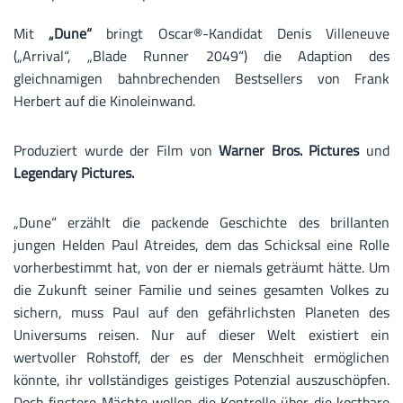
Mit
„Dune“
bringt Oscar®-Kandidat Denis Villeneuve
(„Arrival“, „Blade Runner 2049“) die Adaption des
gleichnamigen bahnbrechenden Bestsellers von Frank
Herbert auf die Kinoleinwand.
Produziert wurde der Film von
Warner Bros. Pictures
und
Legendary Pictures.
„Dune“ erzählt die packende Geschichte des brillanten
jungen Helden Paul Atreides, dem das Schicksal eine Rolle
vorherbestimmt hat, von der er niemals geträumt hätte. Um
die Zukunft seiner Familie und seines gesamten Volkes zu
sichern, muss Paul auf den gefährlichsten Planeten des
Universums reisen. Nur auf dieser Welt existiert ein
wertvoller Rohstoff, der es der Menschheit ermöglichen
könnte, ihr vollständiges geistiges Potenzial auszuschöpfen.
Doch finstere Mächte wollen die Kontrolle über die kostbare