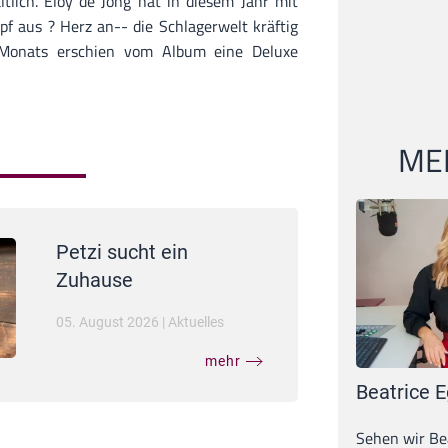
ltlich. Eloy de Jong hat in diesem Jahr mit
 aus ? Herz an-- die Schlagerwelt kräftig
 Monats erschien vom Album eine Deluxe
MEI
Petzi sucht ein
Zuhause
05. August 2026
|
Aktuelles
mehr
Beatrice E
Sehen wir Bea