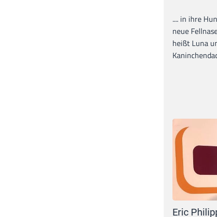
.... in ihre H
neue Fellnase
heißt Luna un
Kaninchendack
Eric Philip