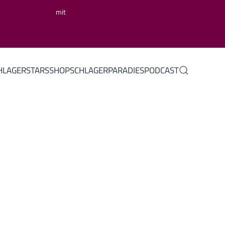
mit
HLAGERSTARS
SHOP
SCHLAGERPARADIES
PODCAST