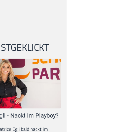
STGEKLICKT
gli - Nackt im Playboy?
trice Egli bald nackt im