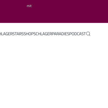
mit
HLAGERSTARS
SHOP
SCHLAGERPARADIES
PODCAST