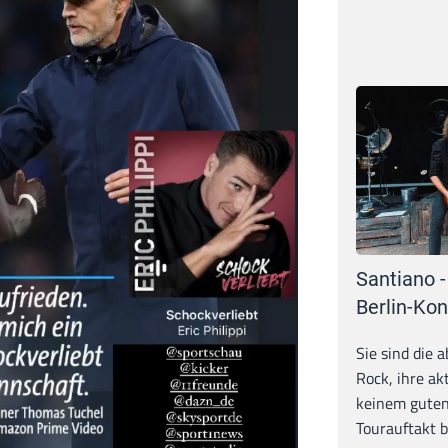
Santiano -
Berlin-Kon
Sie sind die 
Rock, ihre ak
keinem guten
Tourauftakt b