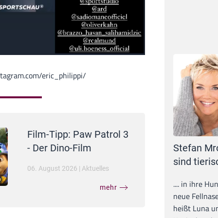
tagram.com/eric_philippi/
Film-Tipp: Paw Patrol 3
Stefan Mr
- Der Dino-Film
sind tieris
06. August 2026
|
Aktuelles
.... in ihre H
mehr
neue Fellnase
heißt Luna un