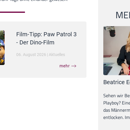
MEI
Film-Tipp: Paw Patrol 3
- Der Dino-Film
06. August 2026
|
Aktuelles
mehr
Beatrice E
Sehen wir Bea
Playboy? Ein
das Männerma
entlocken. Im 