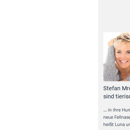
Stefan Mr
sind tieris
.... in ihre H
neue Fellnase
heißt Luna un