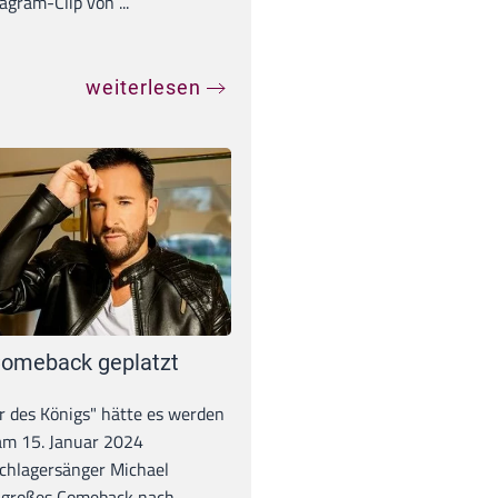
agram-Clip von ...
weiterlesen
omeback geplatzt
r des Königs" hätte es werden
 am 15. Januar 2024
chlagersänger Michael
 großes Comeback nach