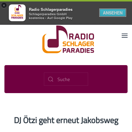
×
Radio Schlagerparadies
ANSEHEN
Schlagerparadies GmbH
kostenlos - Auf Google Play
DJ Ötzi geht erneut Jakobsweg