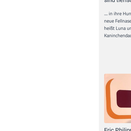
sind tieris
.... in ihre H
neue Fellnase
heißt Luna un
Kaninchendack
Eric Philip