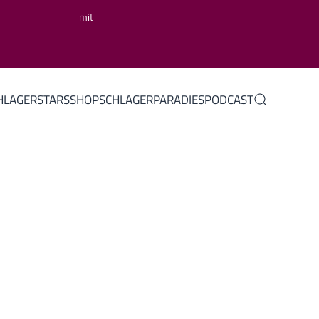
mit
HLAGERSTARS
SHOP
SCHLAGERPARADIES
PODCAST