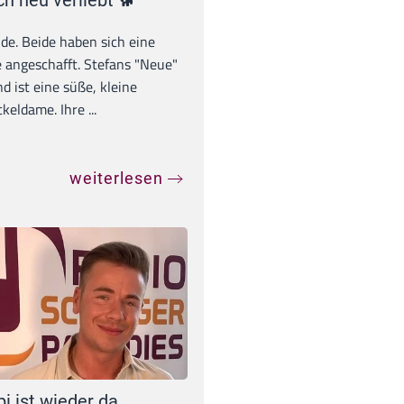
ch neu verliebt 🐕
unde. Beide haben sich eine
 angeschafft. Stefans "Neue"
d ist eine süße, kleine
eldame. Ihre ...
weiterlesen
pi ist wieder da