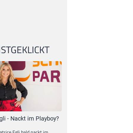
STGEKLICKT
gli - Nackt im Playboy?
trice Egli bald nackt im