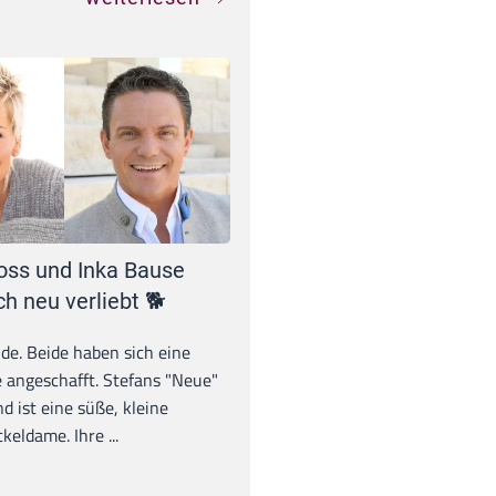
oss und Inka Bause
ch neu verliebt 🐕
unde. Beide haben sich eine
 angeschafft. Stefans "Neue"
d ist eine süße, kleine
eldame. Ihre ...