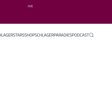
mit
HLAGERSTARS
SHOP
SCHLAGERPARADIES
PODCAST