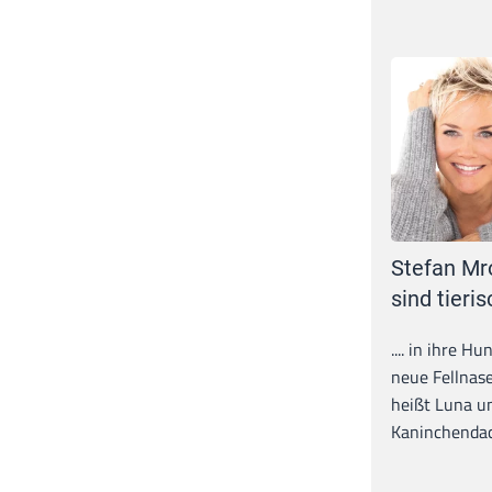
Stefan Mr
sind tieris
.... in ihre H
neue Fellnase
heißt Luna un
Kaninchendack