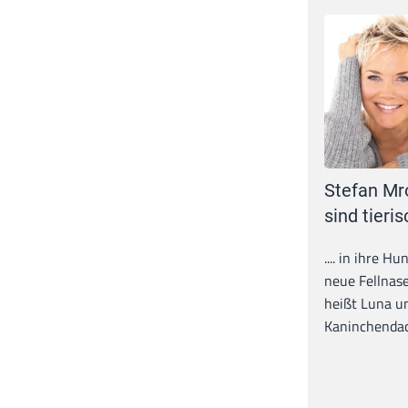
Stefan Mr
sind tieris
.... in ihre H
neue Fellnase
heißt Luna un
Kaninchendack