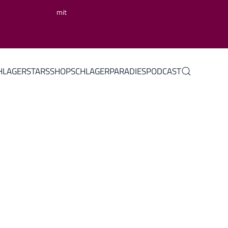
mit
HLAGERSTARS
SHOP
SCHLAGERPARADIES
PODCAST