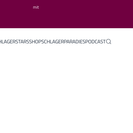
mit
HLAGERSTARS
SHOP
SCHLAGERPARADIES
PODCAST