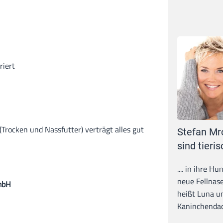
riert
(Trocken und Nassfutter) verträgt alles gut
Stefan Mr
sind tieris
.... in ihre H
neue Fellnase
mbH
heißt Luna un
Kaninchendack