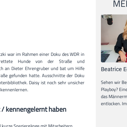
MEI
tzki war im Rahmen einer Doku des WDR in
rettete Hunde von der Straße und
ch an Dieter Ehrengruber und bat um Hilfe
Beatrice E
traße gefunden hatte. Ausschnitte der Doku
Sehen wir Bea
enbibliothek. Daisy ist noch sehr unsicher
Playboy? Ein
 kennenlernen.
das Männerma
entlocken. Im 
t / kennengelernt haben
 kurze Spaziergänge mit Mitarbeitern