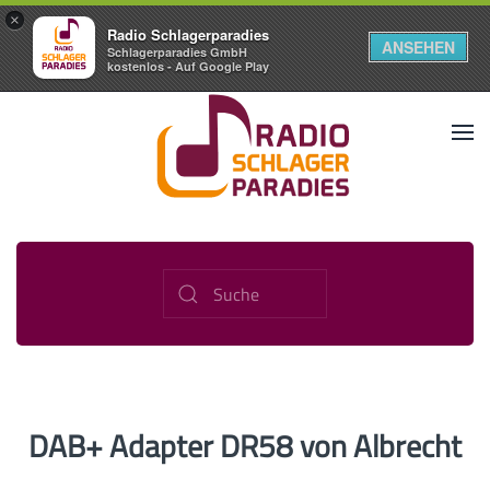
×
Radio Schlagerparadies
ANSEHEN
Schlagerparadies GmbH
kostenlos - Auf Google Play
DAB+ Adapter DR58 von Albrecht