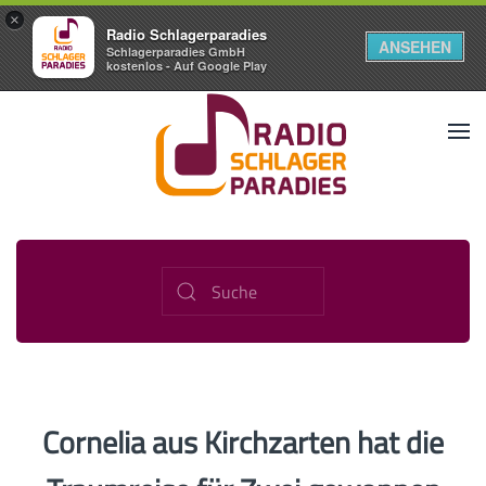
×
Radio Schlagerparadies
ANSEHEN
Schlagerparadies GmbH
kostenlos - Auf Google Play
Cornelia aus Kirchzarten hat die