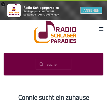
×
Radio Schlagerparadies
ANSEHEN
Schlagerparadies GmbH
kostenlos - Auf Google Play
Connie sucht ein zuhause