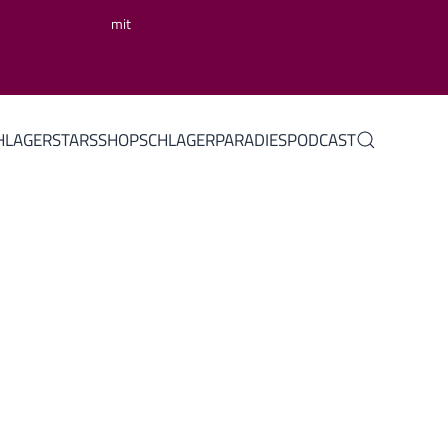
mit
HLAGERSTARS
SHOP
SCHLAGERPARADIES
PODCAST