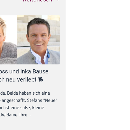
oss und Inka Bause
ch neu verliebt 🐕
unde. Beide haben sich eine
 angeschafft. Stefans "Neue"
d ist eine süße, kleine
eldame. Ihre ...