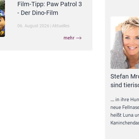
Film-Tipp: Paw Patrol 3
- Der Dino-Film
06. August 2026
|
Aktuelles
mehr
Stefan Mr
sind tieris
.... in ihre H
neue Fellnase
heißt Luna un
Kaninchendack