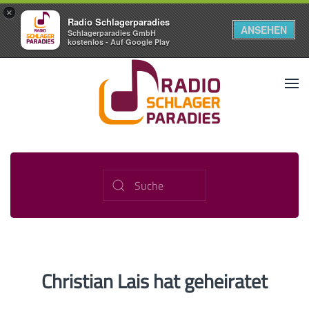
×
Radio Schlagerparadies
ANSEHEN
Schlagerparadies GmbH
kostenlos - Auf Google Play
Christian Lais hat geheiratet