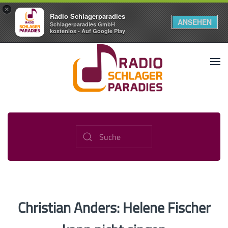
×
Radio Schlagerparadies
ANSEHEN
Schlagerparadies GmbH
kostenlos - Auf Google Play
Christian Anders: Helene Fischer