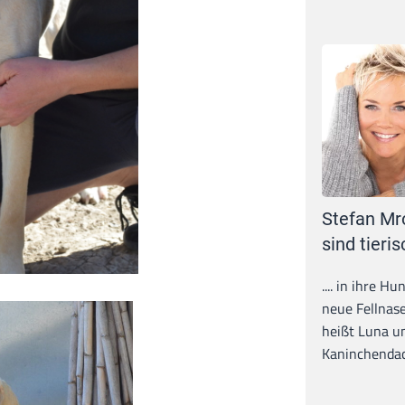
Stefan Mr
sind tieris
.... in ihre H
neue Fellnase
heißt Luna un
Kaninchendack