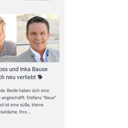
oss und Inka Bause
ch neu verliebt 🐕
unde. Beide haben sich eine
 angeschafft. Stefans "Neue"
d ist eine süße, kleine
eldame. Ihre ...