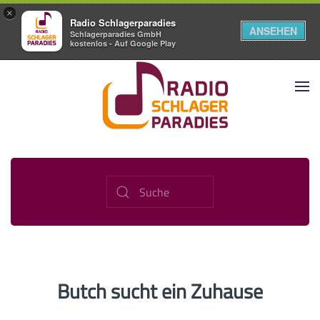
×
Radio Schlagerparadies
ANSEHEN
Schlagerparadies GmbH
kostenlos - Auf Google Play
Butch sucht ein Zuhause