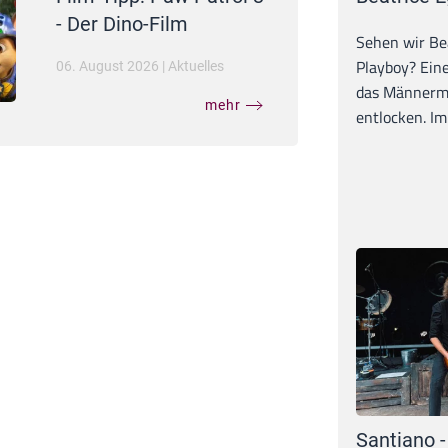
- Der Dino-Film
Sehen wir Bea
Playboy? Ein
06. August 2026
|
Aktuelles
das Männerma
mehr
entlocken. Im 
Santiano -