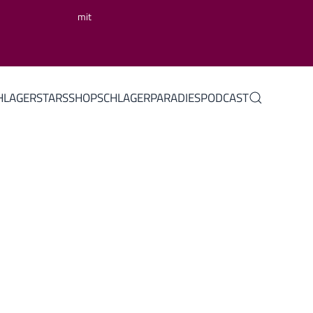
mit
HLAGERSTARS
SHOP
SCHLAGERPARADIES
PODCAST