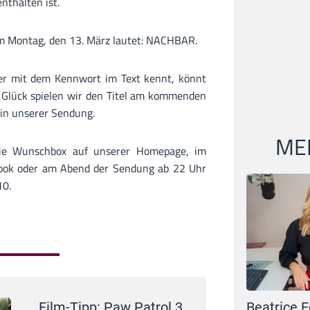
nthalten ist.
m Montag, den 13. März lautet: NACHBAR.
er mit dem Kennwort im Text kennt, könnt
 Glück spielen wir den Titel am kommenden
in unserer Sendung.
MEI
ie Wunschbox auf unserer Homepage, im
book oder am Abend der Sendung ab 22 Uhr
10.
Beatrice E
Film-Tipp: Paw Patrol 3