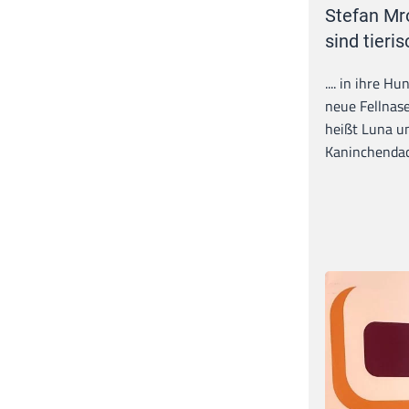
Stefan Mr
sind tieris
.... in ihre H
neue Fellnase
heißt Luna un
Kaninchendack