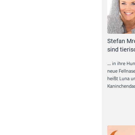
Stefan Mr
sind tieris
.... in ihre H
neue Fellnase
heißt Luna un
Kaninchendack