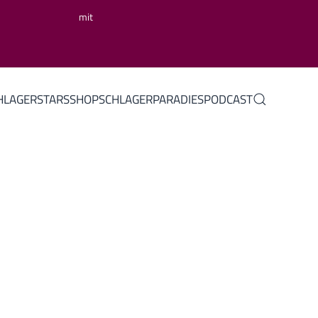
mit
HLAGERSTARS
SHOP
SCHLAGERPARADIES
PODCAST