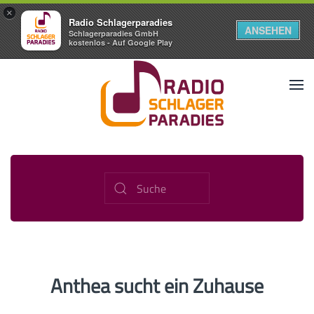
×
Radio Schlagerparadies
ANSEHEN
Schlagerparadies GmbH
kostenlos - Auf Google Play
Anthea sucht ein Zuhause