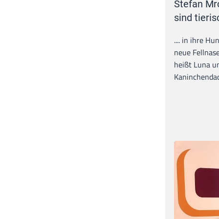
Stefan Mr
sind tieris
.... in ihre H
neue Fellnase
heißt Luna un
Kaninchendack