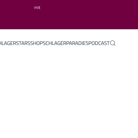
mit
HLAGERSTARS
SHOP
SCHLAGERPARADIES
PODCAST