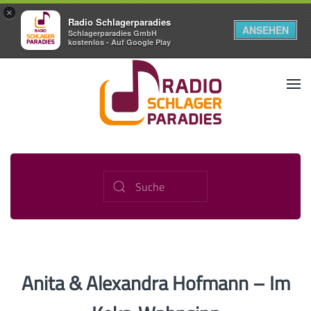
×
Radio Schlagerparadies
ANSEHEN
Schlagerparadies GmbH
kostenlos - Auf Google Play
Anita & Alexandra Hofmann – Im