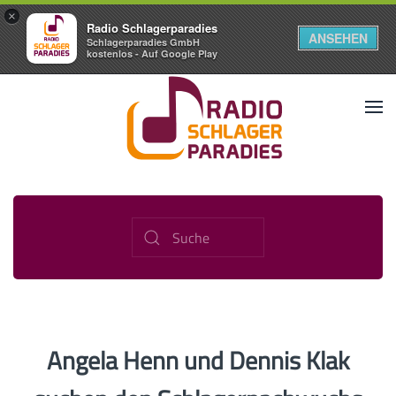
×
Radio Schlagerparadies
ANSEHEN
Schlagerparadies GmbH
kostenlos - Auf Google Play
Angela Henn und Dennis Klak