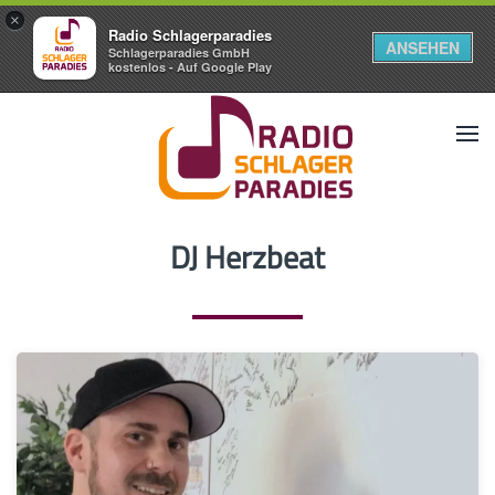
×
Radio Schlagerparadies
ANSEHEN
Schlagerparadies GmbH
kostenlos - Auf Google Play
DJ Herzbeat