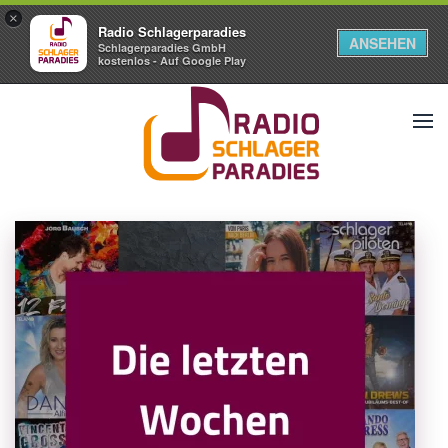
×
Radio Schlagerparadies
ANSEHEN
Schlagerparadies GmbH
kostenlos - Auf Google Play