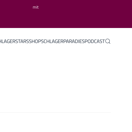
mit
HLAGERSTARS
SHOP
SCHLAGERPARADIES
PODCAST