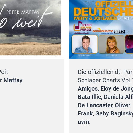
eit
Die offiziellen dt. Par
r Maffay
Schlager Charts Vol.
Amigos, Eloy de Jong
Bata Illic, Daniela Alf
De Lancaster, Oliver
Frank, Gaby Baginsk
uvm.