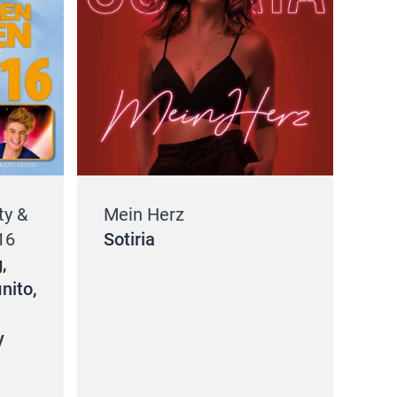
ty &
Mein Herz
16
Sotiria
,
inito,
y