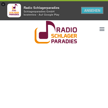
×
Radio Schlagerparadies
ANSEHEN
Schlagerparadies GmbH
kostenlos - Auf Google Play