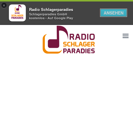
×
Radio Schlagerparadies
ANSEHEN
Schlagerparadies GmbH
kostenlos - Auf Google Play