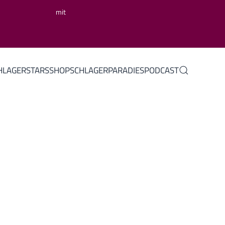
mit
HLAGERSTARS
SHOP
SCHLAGERPARADIES
PODCAST