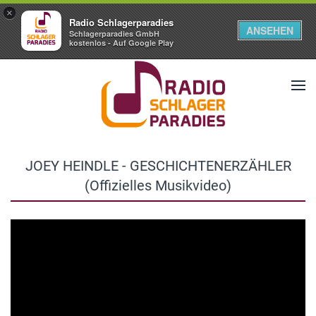
×
Radio Schlagerparadies
ANSEHEN
Schlagerparadies GmbH
kostenlos - Auf Google Play
JOEY HEINDLE - GESCHICHTENERZÄHLER
(Offizielles Musikvideo)