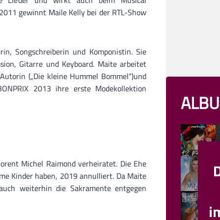
ge Lieder und wirkt auch beim Musical
2011 gewinnt Maile Kelly bei der RTL-Show
rin, Songschreiberin und Komponistin. Sie
sion, Gitarre und Keyboard. Maite arbeitet
h-Autorin („Die kleine Hummel Bommel“)und
BONPRIX 2013 ihre erste Modekollektion
ALBU
lorent Michel Raimond verheiratet. Die Ehe
me Kinder haben, 2019 annulliert. Da Maite
t auch weiterhin die Sakramente entgegen