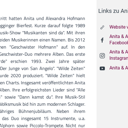
Links zu A
tritt hatten Anita und Alexandra Hofmann
ginger Bierfest. Kurze darauf folgte 1989
Website 
Musik-Show "Musikanten sind da". Mit ihren
Anita & 
eiden Musikerinnen einen Namen. Bis 2012
Faceboo
en "Geschwister Hofmann" auf. In den
Anita & 
 Geschwister-Duo mehrere Alben. Das erste
Instagra
rde" erschien 1993. Zwei Jahre später
"Der Junge von San Angelo". "Wilde Zeiten"
Anita & 
rde 2020 produziert. "Wilde Zeiten" hielt
en Charts. Insgesamt veröffentlichten Anita
en. Ihre erfolgreichsten Lieder sind "Alle
n" sowie "Dann kamst du". Ihre Musik-Stil
 Volksmusik bid hin zum modernen Schlager.
ähriges Bühnenjubiläum. Neben ihrem
t das Duo insgesamt 15 Instrumente, u.a.
Alphorn sowie Piccolo-Trompete. Nicht nur