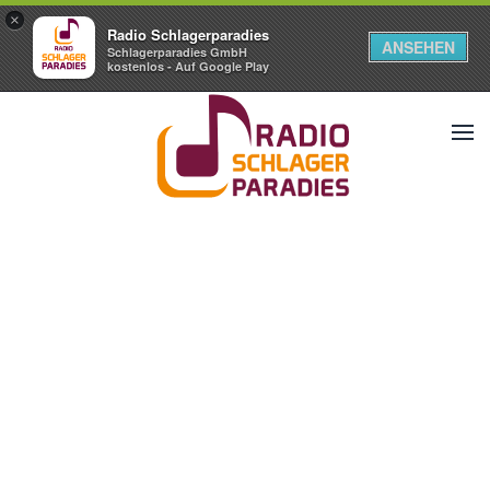
×
Radio Schlagerparadies
ANSEHEN
Schlagerparadies GmbH
kostenlos - Auf Google Play