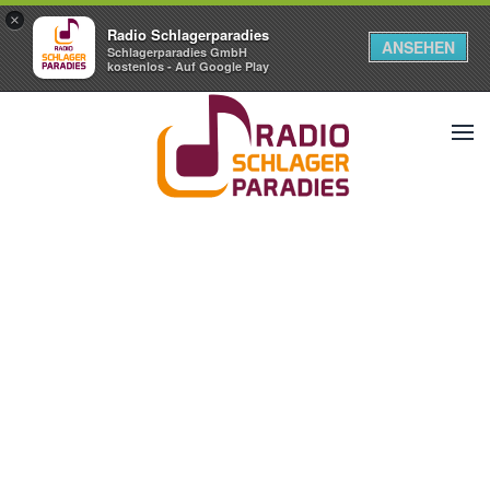
×
Radio Schlagerparadies
ANSEHEN
Schlagerparadies GmbH
kostenlos - Auf Google Play