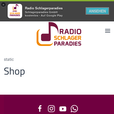
×
Radio Schlagerparadies
ANSEHEN
Schlagerparadies GmbH
kostenlos - Auf Google Play
static
Shop