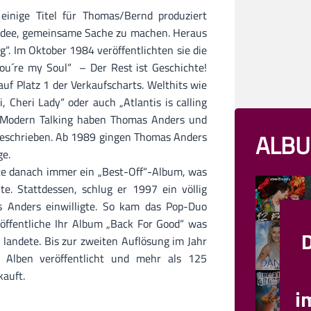
inige Titel für Thomas/Bernd produziert
 Idee, gemeinsame Sache zu machen. Heraus
“. Im Oktober 1984 veröffentlichten sie die
You´re my Soul“ – Der Rest ist Geschichte!
uf Platz 1 der Verkaufscharts. Welthits wie
, Cheri Lady“ oder auch „Atlantis is calling
it Modern Talking haben Thomas Anders und
ALBU
geschrieben. Ab 1989 gingen Thomas Anders
ege.
te danach immer ein „Best-Off“-Album, was
e. Stattdessen, schlug er 1997 ein völlig
 Anders einwilligte. So kam das Pop-Duo
ffentliche Ihr Album „Back For Good“ was
 landete. Bis zur zweiten Auflösung im Jahr
Alben veröffentlicht und mehr als 125
kauft.