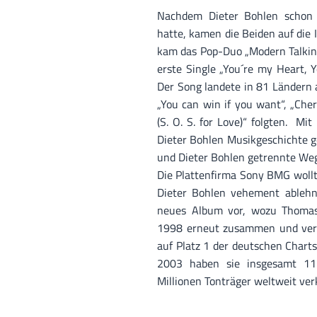
Nachdem Dieter Bohlen schon e
hatte, kamen die Beiden auf die
kam das Pop-Duo „Modern Talking
erste Single „You´re my Heart, 
Der Song landete in 81 Ländern a
„You can win if you want“, „Cheri
(S. O. S. for Love)“ folgten. M
Dieter Bohlen Musikgeschichte 
und Dieter Bohlen getrennte W
Die Plattenfirma Sony BMG woll
Dieter Bohlen vehement ablehnt
neues Album vor, wozu Thomas
1998 erneut zusammen und verö
auf Platz 1 der deutschen Charts
2003 haben sie insgesamt 11 
Millionen Tonträger weltweit ver