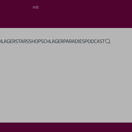
mit
HLAGERSTARS
SHOP
SCHLAGERPARADIES
PODCAST