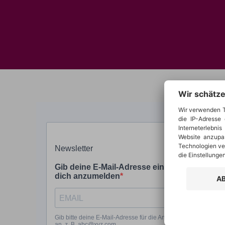
Wir schätze
Wir verwenden T
die IP-Adresse 
Interneterlebni
Website anzupas
Technologien ver
die Einstellungen
A