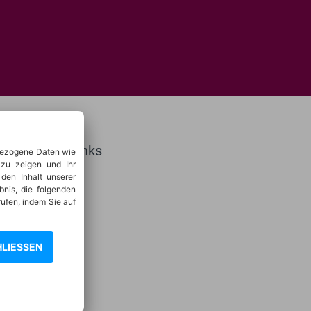
Service Links
bezogene Daten wie
 zu zeigen und Ihr
den Inhalt unserer
bnis, die folgenden
Mediadaten
rufen, indem Sie auf
LIESSEN