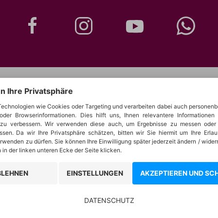
n Ihre Privatsphäre
Die Schlagerparadies APP
echnologien wie Cookies oder Targeting und verarbeiten dabei auch personen
oder Browserinformationen. Dies hilft uns, Ihnen relevantere Informationen
s zu verbessern. Wir verwenden diese auch, um Ergebnisse zu messen oder 
sen. Da wir Ihre Privatsphäre schätzen, bitten wir Sie hiermit um Ihre Erlau
wenden zu dürfen. Sie können Ihre Einwilligung später jederzeit ändern / wider
 in der linken unteren Ecke der Seite klicken.
BLEHNEN
EINSTELLUNGEN
AKZEPTIEREN UND SCH
DATENSCHUTZ