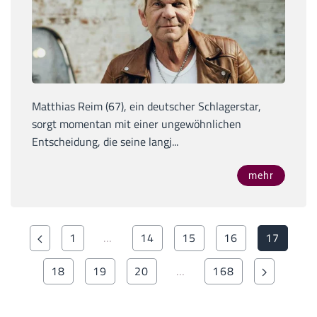
Matthias Reim (67), ein deutscher Schlagerstar,
sorgt momentan mit einer ungewöhnlichen
Entscheidung, die seine langj...
mehr
1
…
14
15
16
17
18
19
20
…
168