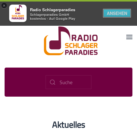
×
Radio Schlagerparadies
ANSEHEN
Schlagerparadies GmbH
kostenlos - Auf Google Play
Aktuelles