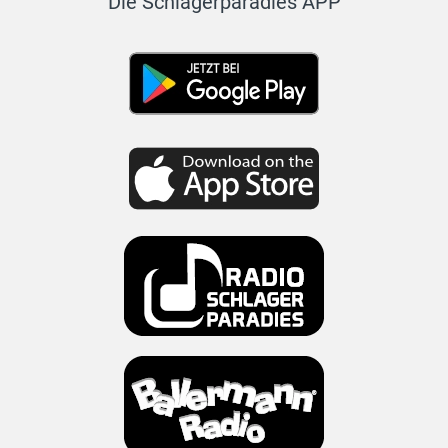
Die Schlagerparadies APP